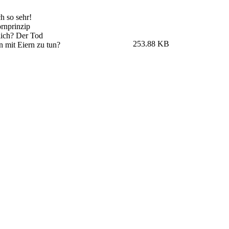
ch so sehr!
rnprinzip
tlich? Der Tod
253.88 KB
n mit Eiern zu tun?