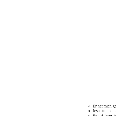
Er hat mich ge
Jesus tut mein
Wo ist Jesus je