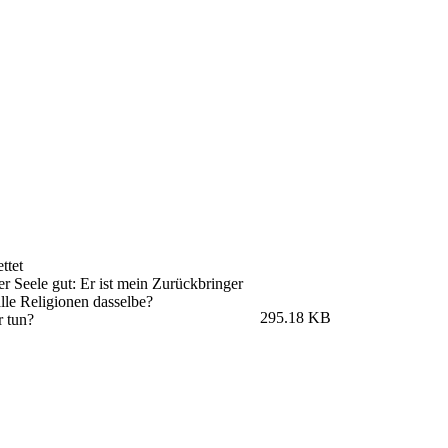
ttet
er Seele gut: Er ist mein Zurückbringer
lle Religionen dasselbe?
295.18 KB
 tun?